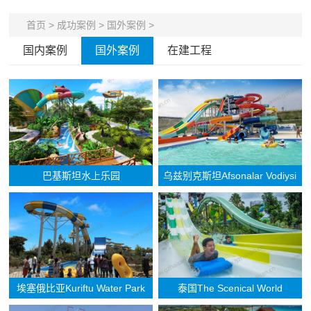
首页
>
成功案例
>
国外案例
>
国内案例
国外案例
在建工程
巴基斯坦水上乐园
乌兹别克斯坦Afsonalar Vodiysi
Aqua Park
埃塞俄比亚Kuriftu Water Park
泰国The Scenical World