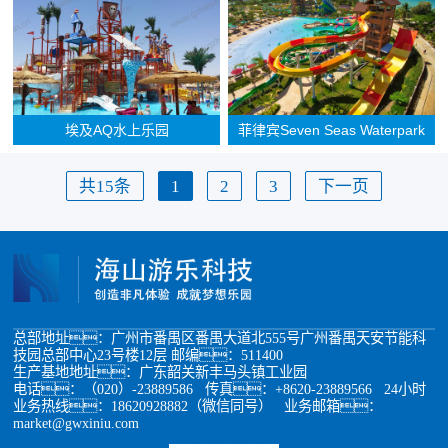
埃及AQ水上乐园
菲律宾Seven Seas Waterpark
共15条
1
2
3
下一页
总部地址：广州市番禺区番禺大道北555号广州番禺天安节能科
技园总部中心23号楼12层 邮编：511400
生产基地地址：广东韶关新丰马头镇工业园
电话：（020）-23889586 传真：+8620-23889566 24小时
业务热线：18620928882（微信同号） 业务邮箱：
market@gwxiniu.com