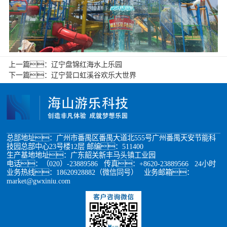
上一篇：
辽宁盘锦红海水上乐园
下一篇：
辽宁营口虹溪谷欢乐大世界
总部地址：广州市番禺区番禺大道北555号广州番禺天安节能科
技园总部中心23号楼12层 邮编：511400
生产基地地址：广东韶关新丰马头镇工业园
电话：（020）-23889586 传真：+8620-23889566 24小时
业务热线：18620928882（微信同号） 业务邮箱：
market@gwxiniu.com