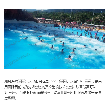
飓风海啸：水池面积超过8000㎡，水深1.5m，是采
用国际目前最为先进的真空造浪技术，浪高最高可达
3m。当高浪扑面而来，波澜壮阔的浪面冲出完美弧
度。