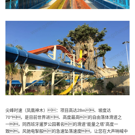
尖峰时速（凤凰神木）：项目高达28m、坡度达
70°，是目前世界进、高度最高的自由落体滑道之
一，同西班牙暹罗公园著名的滑道“能量之塔”高度一
致。风驰电掣般的急速坠落速度，让您在大声呐喊中