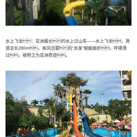
水上飞龙：亚洲最长的水上过山车——水上飞龙，滑
道总长280m。疾风迅雷的“龙身”蜿蜒曲折，呼啸滑
过。被称之为亚洲奇迹。