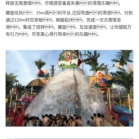
释放无限激情，尽情感受垂直失重的滑落乐趣。
螺旋炫风：15m高的平台,迂回弯曲的滑道，分别
通过120m时空穿梭，蜿蜒起伏，完成一次次激情澎
湃。集成了扭转，螺旋、及加速度，让你摆脱万
有引力，尽享离心滑行带来的乐趣。