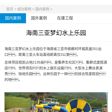
首页
>
成功案例
>
国内案例
>
国内案例
国外案例
在建工程
海南三亚梦幻水上乐园
海南三亚梦幻水上乐园位于海南省三亚市槟榔村环城高速251出
口，距离三亚火车站直线距离仅3公里。
总体项目规划占地2135亩，是集养生社区、集群式度假酒
店、世界领先的水上娱乐设施、大型水上舞台表演
秀、陆地乐园，丛林乐园于一体的综合性度假目
的地。