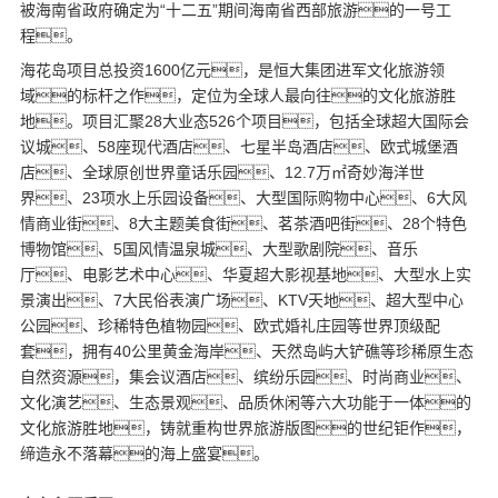
被海南省政府确定为“十二五”期间海南省西部旅游的一号工
程。
海花岛项目总投资1600亿元，是恒大集团进军文化旅游领
域的标杆之作，定位为全球人最向往的文化旅游胜
地。项目汇聚28大业态526个项目，包括全球超大国际会
议城、58座现代酒店、七星半岛酒店、欧式城堡酒
店、全球原创世界童话乐园、12.7万㎡奇妙海洋世
界、23项
水上乐园设备
、大型国际购物中心、6大风
情商业街、8大主题美食街、茗茶酒吧街、28个特色
博物馆、5国风情温泉城、大型歌剧院、音乐
厅、电影艺术中心、华夏超大影视基地、大型水上实
景演出、7大民俗表演广场、KTV天地、超大型中心
公园、珍稀特色植物园、欧式婚礼庄园等世界顶级配
套，拥有40公里黄金海岸、天然岛屿大铲礁等珍稀原生态
自然资源，集会议酒店、缤纷乐园、时尚商业、
文化演艺、生态景观、品质休闲等六大功能于一体的
文化旅游胜地，铸就重构世界旅游版图的世纪钜作，
缔造永不落幕的海上盛宴。