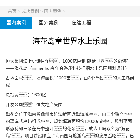
首页
>
成功案例
>
国内案例
>
国内案例
国外案例
在建工程
海花岛童世界水上乐园
恒大集团海上史诗巨作，1600亿巨制“献给世界的奇迹”
——海花岛（jinnianhui今年会游乐科技担纲
水上乐园规划
设计）
占地面积：填海面积12000亩，由3个单独的人工岛组
成
总投资：1600亿
开发公司：恒大地产集团
海花岛位于海南省儋州市滨海新区近海海域，由三个独立
的离岸式岛屿组成，规划填海面积约12000亩，规划平面
形态犹如三朵在海中盛开的花朵，故人工岛取名为“海花
岛”。项目建设顺应了海南国际旅游岛的发展战略，已