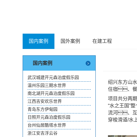
国内案例
国外案例
在建工程
国内案例
武汉城建开元森泊度假乐园
绍兴东方山水
温州乐园三期水世界
住宿、
南北湖开元森泊度假乐园
项目共分两期
江西吉安欢乐世界
“水之王国”
青岛东方伊甸园
流河、互
日照开元森泊度假乐园
穿梭滑道/水
台州仙居酷塔水世界
浙江安吉浮云谷