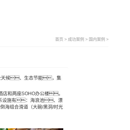
首页
>
成功案例
>
国内案例
>
全天候、生态节能，集
店和两座SOHO办公楼。
乐设施
有：海浪池、漂
海组合滑道（大碗/黑洞/时光