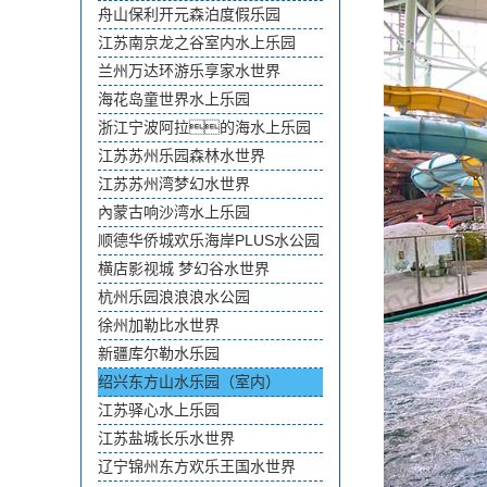
舟山保利开元森泊度假乐园
江苏南京龙之谷室内水上乐园
兰州万达环游乐享家水世界
海花岛童世界水上乐园
浙江宁波阿拉的海水上乐园
江苏苏州乐园森林水世界
江苏苏州湾梦幻水世界
內蒙古响沙湾水上乐园
顺德华侨城欢乐海岸PLUS水公园
横店影视城 梦幻谷水世界
杭州乐园浪浪浪水公园
徐州加勒比水世界
新疆库尔勒水乐园
绍兴东方山水乐园（室内）
江苏驿心水上乐园
江苏盐城长乐水世界
辽宁锦州东方欢乐王国水世界