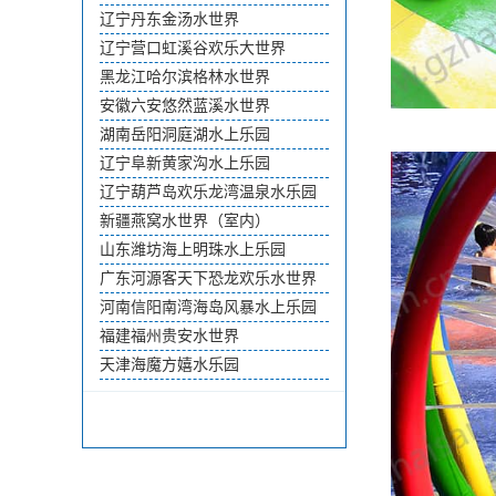
辽宁丹东金汤水世界
辽宁营口虹溪谷欢乐大世界
黑龙江哈尔滨格林水世界
安徽六安悠然蓝溪水世界
湖南岳阳洞庭湖水上乐园
辽宁阜新黄家沟水上乐园
辽宁葫芦岛欢乐龙湾温泉水乐园
新疆燕窝水世界（室内）
山东潍坊海上明珠水上乐园
广东河源客天下恐龙欢乐水世界
河南信阳南湾海岛风暴水上乐园
福建福州贵安水世界
天津海魔方嬉水乐园