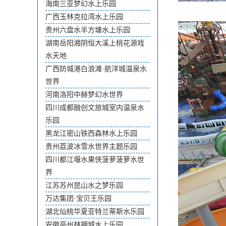
海南三亚梦幻水上乐园
广西玉林克拉湾水上乐园
贵州六盘水半方塘水上乐园
湖南岳阳湘阴恒大溪上桃花源戏
水天地
广西防城港白浪滩·航洋城温泉水
世界
河南洛阳中赫梦幻水世界
四川成都融创文旅城室内温泉水
乐园
黑龙江密山铁西森林水上乐园
贵州荔波冰雪水世界主题乐园
四川都江堰水果侠菠萝菠萝水世
界
江苏苏州昆山水之梦乐园
万达集团·宝贝王乐园
湖北仙桃华夏亚特兰蒂斯水乐园
安徽亳州林拥城水上乐园