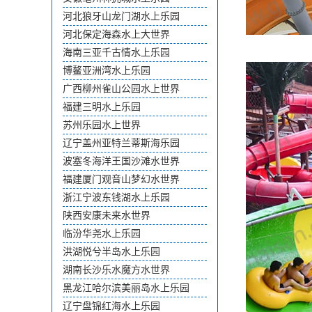
河北狼牙山龙门湖水上乐园
河北保定海森水上大世界
海南三亚千古情水上乐园
博鳌亚洲湾水上乐园
广西柳州雀山公园水上世界
福建三明水上乐园
苏州乐园水上世界
辽宁盖州亚特兰蒂斯海乐园
波塞冬海洋王国沙滩水世界
福建厦门观音山梦幻水世界
浙江宁波东钱湖水上乐园
陕西安康未来水世界
临汾华尧水上乐园
洪湖悦兮半岛水上乐园
湖南长沙乐水魔方水世界
黑龙江哈尔滨美丽岛水上乐园
辽宁盘锦红海水上乐园